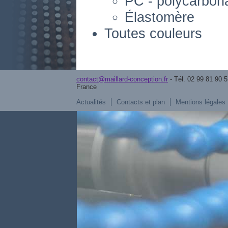
PC - polycarbon
Élastomère
Toutes couleurs
contact@maillard-conception.fr
- Tél. 02 99 81 90 5
France
Actualités
Contacts et plan
Mentions légales